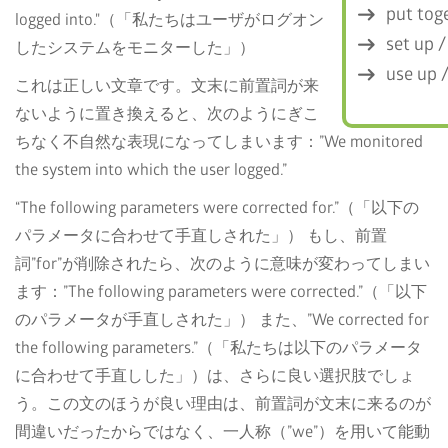
put tog
logged into."（「私たちはユーザがログオン
set up /
したシステムをモニターした」）
use up 
これは正しい文章です。文末に前置詞が来
ないように置き換えると、次のようにぎこ
ちなく不自然な表現になってしまいます：”We monitored
the system into which the user logged.”
“The following parameters were corrected for.”（「以下の
パラメータに合わせて手直しされた」） もし、前置
詞”for”が削除されたら、次のように意味が変わってしまい
ます：”The following parameters were corrected.”（「以下
のパラメータが手直しされた」） また、”We corrected for
the following parameters.”（「私たちは以下のパラメータ
に合わせて手直しした」）は、さらに良い選択肢でしょ
う。この文のほうが良い理由は、前置詞が文末に来るのが
間違いだったからではなく、一人称（”we”）を用いて能動