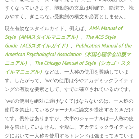
すくなっていきます。能動態の文章は明確で、簡潔で、読
みやすく、ぎこちない受動態の構文を必要としません。
現在有効なスタイルガイド、例えば、
AMA Manual of
Style（AMAスタイルマニュアル）
、
The ACS Style
Guide（ACSスタイルガイド）
、
Publication Manual of the
American Psychological Association（米国心理学会出版マ
ニュアル）
、
The Chicago Manual of Style（シカゴ・スタ
イルマニュアル）
などは、一人称の使用を奨励していま
す。したがって、”we”の使用は今やアカデミックライティ
ングの有効な要素として、すでに確立されているのです。
“we”の使用を絶対に避けなくてはならないのは、一人称の
使用を禁止しているジャーナルに論文を提出するときだけ
です。例外はありますが、大半のジャーナルは一人称の使
用を禁止していません。全般に、アカデミックライティン
グにおいて一人称を使用するトレンドは強まってきていま