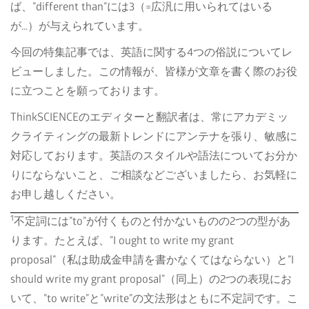
ば、”different than”には3（=広汎に用いられてはいる
が…）が与えられています。
今回の特集記事では、英語に関する4つの俗説についてレ
ビューしました。この情報が、皆様が文章を書く際のお役
に立つことを願っております。
ThinkSCIENCEのエディターと翻訳者は、常にアカデミッ
クライティングの最新トレンドにアンテナを張り、敏感に
対応しております。英語のスタイルや語法についてお分か
りにならないこと、ご相談などございましたら、お気軽に
お申し越しください。
1
不定詞には”to”が付くものと付かないものの2つの型があ
ります。たとえば、”I ought to write my grant
proposal”（私は助成金申請を書かなくてはならない）と”I
should write my grant proposal”（同上）の2つの表現にお
いて、”to write”と”write”の文法形はともに不定詞です。こ