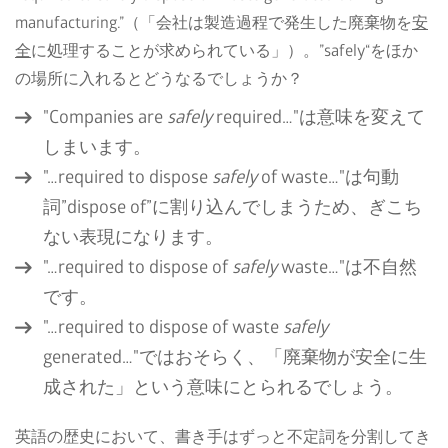
manufacturing.”（「会社は製造過程で発生した廃棄物を
安
全
に処理することが求められている」）。”safely“をほか
の場所に入れるとどうなるでしょうか？
"Companies are
safely
required…"は意味を変えて
しまいます。
"…required to dispose
safely
of waste…"は句動
詞”dispose of”に割り込んでしまうため、ぎこち
ない表現になります。
"…required to dispose of
safely
waste…"は不自然
です。
"…required to dispose of waste
safely
generated…"ではおそらく、「廃棄物が安全に生
成された」という意味にとられるでしょう。
英語の歴史において、書き手はずっと不定詞を分割してき