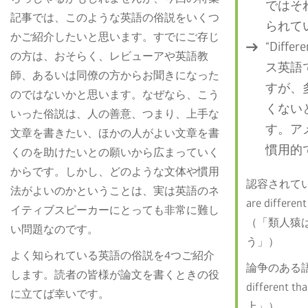
ではそ
記事では、このような英語の俗説をいくつ
られて
かご紹介したいと思います。すでにご存じ
“Diffe
の方は、おそらく、レビューアや英語教
ス英語
師、あるいは同僚の方からお聞きになった
すが、
のではないかと思います。なぜなら、こう
くない
いった俗説は、人の善意、つまり、上手な
す。ア
文章を書きたい、ほかの人がよい文章を書
慣用的
くのを助けたいとの願いから広まっていく
からです。しかし、どのような文体や慣用
認容されてい
法がよいのかということは、実は英語のネ
are differen
イティブスピーカーにとっても非常に難し
（「類人猿
い問題なのです。
う」）
よく知られている英語の俗説を4つご紹介
論争のある語法
します。読者の皆様が論文を書くときの役
different 
に立てば幸いです。
上」）