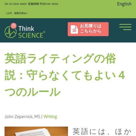
English
Tel: 03-5541-4400 営業時間 平日9:30-18:00
（土日・祝祭日休み）
お見積りは
こちらから
英語ライティングの俗
説：守らなくてもよい４
つのルール
John Zepernick, MS |
Writing
英語には、ほか