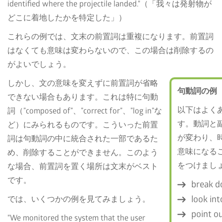
identified where the projectile landed."（「我々は発射物が
どこに着地したかを特定した」）
これらの例では、文末の前置詞は重複になります。前置詞
はなくても意味は変わらないので、この場合は削除するの
がよいでしょう。
しかし、文の意味を変えずに前置詞が省略
句動詞の例
できない場合もあります。これは特に句動
以下はよく
詞（”composed of”、”correct for”、”log in”な
す。動詞と
ど）にみられるものです。こういった前置
が変わり、
詞は句動詞の中に統合された一部であるた
意味になる
め、削除することができません。このよう
をつけまし
な場合、前置詞を置く場所は文末がベスト
です。
break d
では、いくつかの例を見てみましょう。
look int
point ou
"We monitored the system that the user