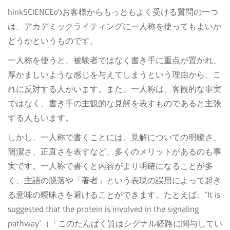
hinkSCIENCEのお客様からもっともよく受ける質問の一つ
は、アカデミックライティングに一人称を使ってもよいか
どうかというものです。
一人称を使うと、被験者ではなく書き手に重点が置かれ、
厚かましいような感じを与えてしまうという理由から、こ
れに反対する人がいます。また、一人称は、客観的な事実
ではなく、書き手の主観的な見解を表すものであると主張
する人もいます。
しかし、一人称で書くことには、見解についての明瞭さ、
簡潔さ、正直さを表すなど、多くのメリットがあるのも事
実です。一人称で書くと内容がより明確になることが多
く、主語の脱落や「著者」という表現の誤用によって起き
る意味の曖昧さを避けることができます。たとえば、”It is
suggested that the protein is involved in the signaling
pathway”（「このたんぱく質はシグナル経路に関与してい