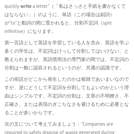
quickly
write
a letter."（「私はさっさと手紙を書かなくて
はならない」）のように、単語（この場合は副詞）
が”to”と動詞の間に置かれると、分割不定詞（split
infinitive）になります。
第一言語として英語を学習している人を含み、英語を学ぶ
多くの学生は、不定詞はけっして分割してはいけない、と
教えられますが、英語慣用法の専門家の間では、不定詞の
分割は一般に認容されるというのが、共通の認識です。
この俗説がどこから発生したのかは複雑であいまいなので
すが、逆にどうして不定詞を分割してもよいのかという理
由はシンプルです。不定詞の分割は、文章の不明瞭さ、不
正確さ、または表現のぎこちなさを避けるために必要とな
ることが多いからです。
次の文について考えてみましょう：”Companies are
required to safely dispose of waste generated during