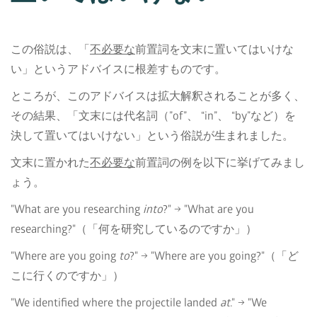
この俗説は、「
不必要な
前置詞を文末に置いてはいけな
い」というアドバイスに根差すものです。
ところが、このアドバイスは拡大解釈されることが多く、
その結果、「文末には代名詞（”of”、 “in”、 “by”など）を
決して置いてはいけない」という俗説が生まれました。
文末に置かれた
不必要な
前置詞の例を以下に挙げてみまし
ょう。
"What are you researching
into
?" → "What are you
researching?"（「何を研究しているのですか」）
"Where are you going
to
?" → "Where are you going?"（「ど
こに行くのですか」）
"We identified where the projectile landed
at
." → "We