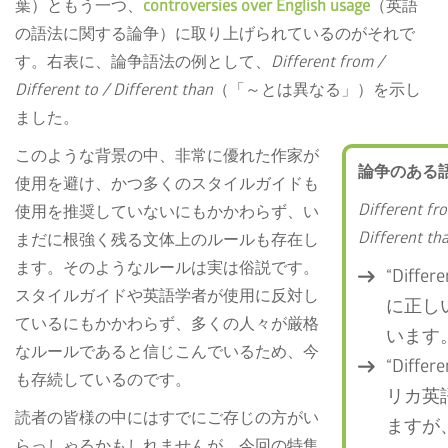
葉）ともう一つ、
controversies over English usage
（英語
の語法に関する論争）に取り上げられているのがそれで
す。右表に、論争語法の例として、
Different from /
Different to / Different than
（「～とは異なる」）を示し
ました。
このような背景の中、非常に優れた作家が
論争のある
使用を避け、かつ多くのスタイルガイドも
Different fro
使用を推奨していないにもかかわらず、い
Different th
まだに根強く残る文体上のルールも存在し
ます。そのようなルールは実は俗説です。
“Diffe
スタイルガイドや英語学者が使用に反対し
に正し
ているにもかかわらず、多くの人々が厳格
います
なルールであると信じこんでいるため、今
“Diffe
も存続しているのです。
リカ英
読者の皆様の中にはすでにご存じの方がい
ますが
らっしゃるかもしれませんが、今回の特集